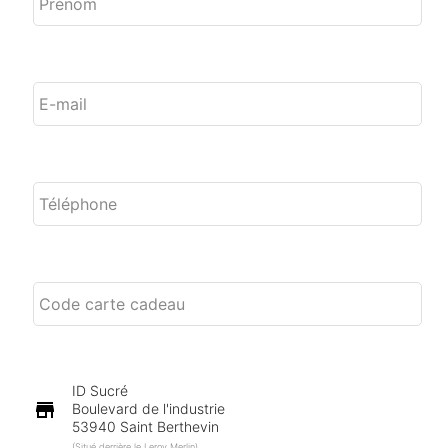
ID Sucré
store
Boulevard de l'industrie
53940 Saint Berthevin
(Situé derrière le Leroy Merlin)