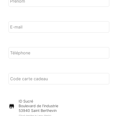
ID Sucré
store
Boulevard de l'industrie
53940 Saint Berthevin
(Situé derrière le Leroy Merlin)